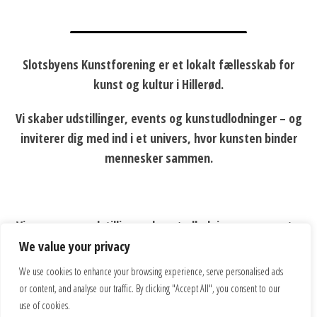
Slotsbyens Kunstforening er et lokalt fællesskab for
kunst og kultur i Hillerød.
Vi skaber udstillinger, events og kunstudlodninger – og
inviterer dig med ind i et univers, hvor kunsten binder
mennesker sammen.
Vi arrangerer udstillinger, kunstudlodninger og events,
der styrker fællesskabet omkring kunsten – både i byen
We value your privacy
og for vores medlemmer.
We use cookies to enhance your browsing experience, serve personalised ads
or content, and analyse our traffic. By clicking "Accept All", you consent to our
use of cookies.