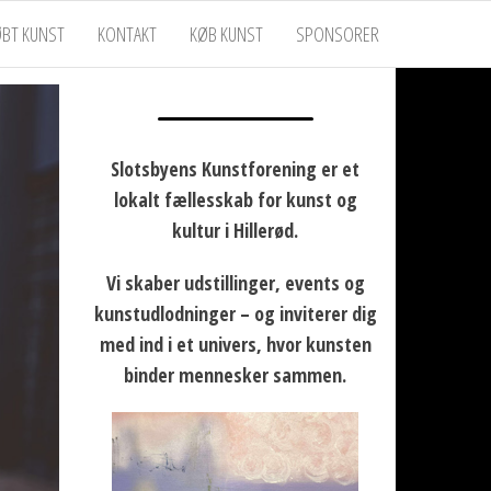
ØBT KUNST
KONTAKT
KØB KUNST
SPONSORER
Slotsbyens Kunstforening er et
lokalt fællesskab for kunst og
kultur i Hillerød.
Vi skaber udstillinger, events og
kunstudlodninger – og inviterer dig
med ind i et univers, hvor kunsten
binder mennesker sammen.