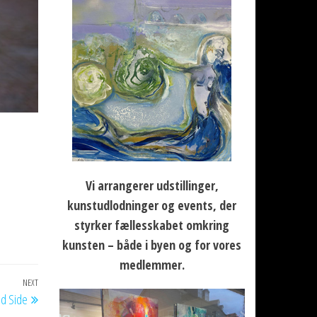
Vi arrangerer udstillinger,
kunstudlodninger og events, der
styrker fællesskabet omkring
kunsten – både i byen og for vores
medlemmer.
NEXT
Next
ad Side
Post