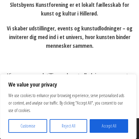
Slotsbyens Kunstforening er et lokalt fællesskab for
kunst og kultur i Hillerød.
Vi skaber udstillinger, events og kunstudlodninger – og
inviterer dig med ind i et univers, hvor kunsten binder
mennesker sammen.
Vi arrangerer udstillinger, kunstudlodninger og events,
der styrker fællesskabet omkring kunsten – både i byen
We value your privacy
og for vores medlemmer.
We use cookies to enhance your browsing experience, serve personalised ads
or content, and analyse our traffic. By clicking "Accept All", you consent to our
use of cookies.
Customise
Reject All
Accept All
Proudly powered by
WordPress
|
Theme:
Popularis