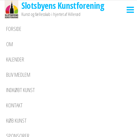
Slotsbyens Kunstforening
Skip
to
Kunst og fællesskab i hjertet af Hillerød
the
FORSIDE
content
OM
KALENDER
BLIV MEDLEM
INDKØBT KUNST
KONTAKT
KØB KUNST
SPONSORER