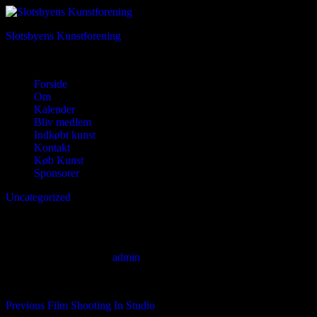
Skip
to
Slotsbyens Kunstforening
the
content
Kunst og fællesskab i hjertet af Hillerød
Forside
Om
Kalender
Bliv medlem
Indkøbt kunst
Kontakt
Køb Kunst
Sponsorer
Uncategorized
Hello world!
13. september 2025
By
admin
Welcome to WordPress. This is your first post. Edit or delete it, then st
Indlægsnavigation
Previous
Previous
Film Shooting In Studio