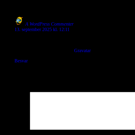
Post
One thought on “Hello world!”
A WordPress Commenter
siger:
13. september 2025 kl. 12:11
Hi, this is a comment.
To get started with moderating, editing, and deleting comments
Commenter avatars come from
Gravatar
.
Besvar
Skriv et svar
Din e-mailadresse vil ikke blive publiceret.
Krævede felter er marker
Kommentar
*